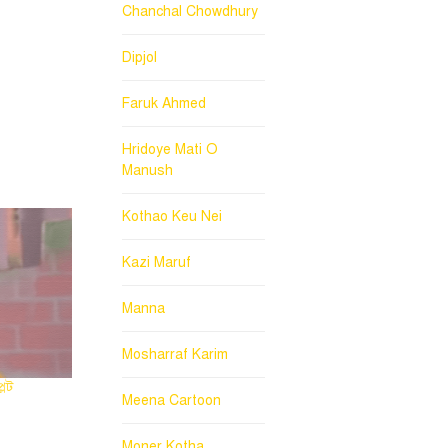
Chanchal Chowdhury
Dipjol
Faruk Ahmed
Hridoye Mati O
Manush
Kothao Keu Nei
Kazi Maruf
Manna
Mosharraf Karim
লেট
Meena Cartoon
Moner Kotha