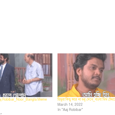
j Robibar_Noor_Bangla Meme
হিমুরা কিছু করে না শুধু দেখে_বাংলা মিম টেমপ্
March 14, 2022
In "Aaj Robibar"
r"