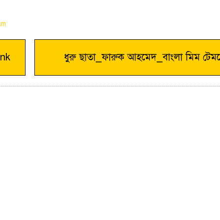
am
ank
ধুরু ছাতা_ফারুক আহমেদ_বাংলা মিম টেমপ্