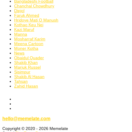
Bangladeshi Football
Chanchal Chowdhury
Dipjol
Faruk Ahmed
Hridoye Mati O Manush
Kothao Keu Nei
Kazi Maruf
Manna
Mosharraf Karim
Meena Cartoon
Moner Kotha
News
Obaidul Quader
Shakib Khan
Marjuk Russel
Sisimpur
Shakib Al Hasan
Tahsan
Zahid Hasan
hello@memelate.com
Copyright © 2020 - 2026 Memelate