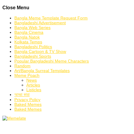
Skip
Close Menu
to
content
Bangla Meme Template Request Form
Bangladeshi Advertisement
Bangla Web Series
Bangla Cinema
Bangla Natok
Kolkata Temps
Bangladeshi Politics
Bangla Cartoon & TV Show
Bangladeshi Sports
Popular Bangladeshi Meme Characters
Random
Art/Bangla Surreal Templates
Meme Poach
News
Articles
Listicles
আমরা কারা
Privacy Policy
Baked Memes
Baked Memes